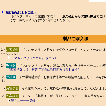
銀行振込によるご購入
（インターネット専業銀行でなく）
一般の銀行からの銀行振込
でご購
まず、銀行振込先をお問い合わせください。
製品ご購入後
1＞
お客様側
『マルチクリック番６』をダウンロード・インストールが ま
いいたします。
『マルチクリック番６』 ダウンロード
2＞
弊社側
『マルチクリック番６』製品ご購入後、弊社サーバーにて お客
（環境構築には、営業時間内に数時間程度要します）
3＞
弊社側
その環境構築後、お客様番号等の各種情報を記したメールをお
す。
4＞
お客様側
その情報を用いて、無料版を有料版に変更していただきます
5＞
お客様側
そして、「製品ユーザー登録」ページにて ご登録手続きをし
製品ユーザー登録